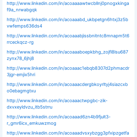
http://www.linkedin.com/in/acoaaaawtwcbllnj0pnogxkinga
f9a_nrwabgqk
http://www.linkedin.com/in/acoaaabd_ukbpetgn6htxj3z5b
vwfemps636ds4
http://www.linkedin.com/in/acoaaabjissbnitntc8mnapm5t6
rrceckqcz-rg
http://www.linkedin.com/in/acoaaaboepkbhg_zojfl8lsu687
zynx78_6jhj8
http://www.linkedin.com/in/acoaaac1ebqb8307d2phmacdr
3jgr-emjix5hri
http://www.linkedin.com/in/acoaaacdergbkoyrltyj4siazcxb
o0ebagmgtxu
http://www.linkedin.com/in/acoaaactwpgbc-zik-
dxvxeyldvzu_itb5strru
http://www.linkedin.com/in/acoaaad6zn4b9fjult3-
r_gmr6icx_emkuwzmog
http://www.linkedin.com/in/acoaaadvsxybzgg3pfxipzgetfa