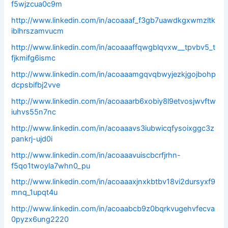
f5wjzcua0c9m
http://www.linkedin.com/in/acoaaaf_f3gb7uawdkgxwmzltk
iblhrszamvucm
http://www.linkedin.com/in/acoaaaffqwgblqvxw__tpvbv5_t
fjkmifg6ismc
http://www.linkedin.com/in/acoaaamgqvqbwyjezkjgojbohp
dcpsbifbj2vve
http://www.linkedin.com/in/acoaaarb6xobiy8l9etvosjwvftw
iuhvs55n7nc
http://www.linkedin.com/in/acoaaavs3iubwicqfysoixggc3z
pankrj-ujd0i
http://www.linkedin.com/in/acoaaavuiscbcrfjrhn-
f5qo1twoyla7whn0_pu
http://www.linkedin.com/in/acoaaaxjnxkbtbv18vi2dursyxf9
mnq_1upqt4u
http://www.linkedin.com/in/acoaabcb9z0bqrkvugehvfecva
0pyzx6ung2220