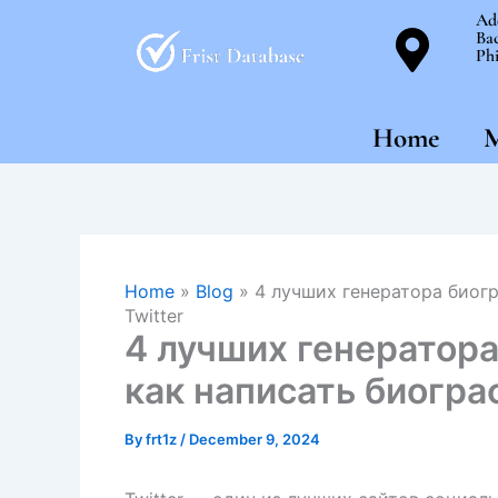
Skip
Ad
Bac
to
Phi
content
Home
M
Home
»
Blog
»
4 лучших генератора биогр
Twitter
4 лучших генератора
как написать биогра
By
frt1z
/
December 9, 2024