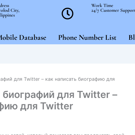
dress
Work Time
olod City,
24/7 Customer Suppor
lippines
obile Database
Phone Number List
Bl
афий для Twitter – как написать биографию для
 биографий для Twitter –
фию для Twitter