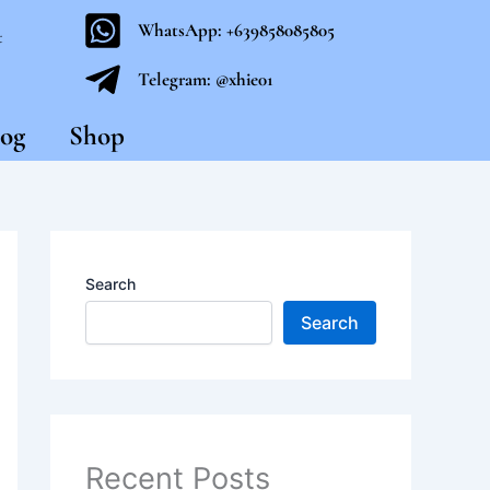
WhatsApp: +639858085805
t
Telegram: @xhie01
og
Shop
Search
Search
Recent Posts