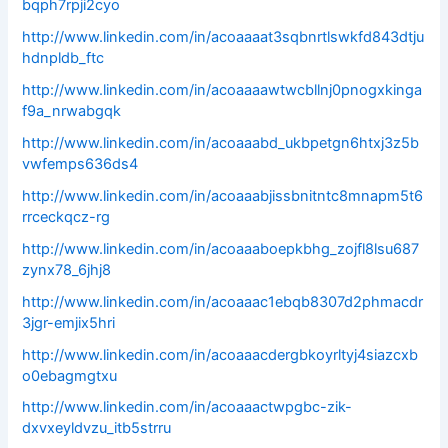
bqph7rpji2cyo
http://www.linkedin.com/in/acoaaaat3sqbnrtlswkfd843dtju
hdnpldb_ftc
http://www.linkedin.com/in/acoaaaawtwcbllnj0pnogxkinga
f9a_nrwabgqk
http://www.linkedin.com/in/acoaaabd_ukbpetgn6htxj3z5b
vwfemps636ds4
http://www.linkedin.com/in/acoaaabjissbnitntc8mnapm5t6
rrceckqcz-rg
http://www.linkedin.com/in/acoaaaboepkbhg_zojfl8lsu687
zynx78_6jhj8
http://www.linkedin.com/in/acoaaac1ebqb8307d2phmacdr
3jgr-emjix5hri
http://www.linkedin.com/in/acoaaacdergbkoyrltyj4siazcxb
o0ebagmgtxu
http://www.linkedin.com/in/acoaaactwpgbc-zik-
dxvxeyldvzu_itb5strru