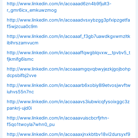
http://www.linkedin.com/in/acoaaad6zn4b9fjult3-
r_gmr6icx_emkuwzmog
http://www.linkedin.com/in/acoaaadvsxybzgg3pfxipzgetfa
f5wjzcua0c9m
http://www.linkedin.com/in/acoaaaf_f3gb7uawdkgxwmzltk
iblhrszamvucm
http://www.linkedin.com/in/acoaaaffqwgblqvxw__tpvbv5_t
fjkmifg6ismc
http://www.linkedin.com/in/acoaaamgqvqbwyjezkjgojbohp
dcpsbifbj2vve
http://www.linkedin.com/in/acoaaarb6xobiy8l9etvosjwvftw
iuhvs55n7nc
http://www.linkedin.com/in/acoaaavs3iubwicqfysoixggc3z
pankrj-ujd0i
http://www.linkedin.com/in/acoaaavuiscbcrfjrhn-
f5qo1twoyla7whn0_pu
http://www.linkedin.com/in/acoaaaxjnxkbtbv18vi2dursyxf9