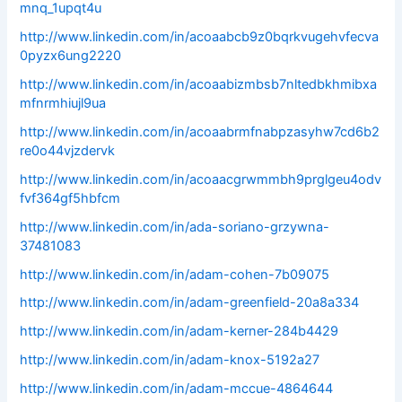
mnq_1upqt4u
http://www.linkedin.com/in/acoaabcb9z0bqrkvugehvfecva
0pyzx6ung2220
http://www.linkedin.com/in/acoaabizmbsb7nltedbkhmibxa
mfnrmhiujl9ua
http://www.linkedin.com/in/acoaabrmfnabpzasyhw7cd6b2
re0o44vjzdervk
http://www.linkedin.com/in/acoaacgrwmmbh9prglgeu4odv
fvf364gf5hbfcm
http://www.linkedin.com/in/ada-soriano-grzywna-
37481083
http://www.linkedin.com/in/adam-cohen-7b09075
http://www.linkedin.com/in/adam-greenfield-20a8a334
http://www.linkedin.com/in/adam-kerner-284b4429
http://www.linkedin.com/in/adam-knox-5192a27
http://www.linkedin.com/in/adam-mccue-4864644