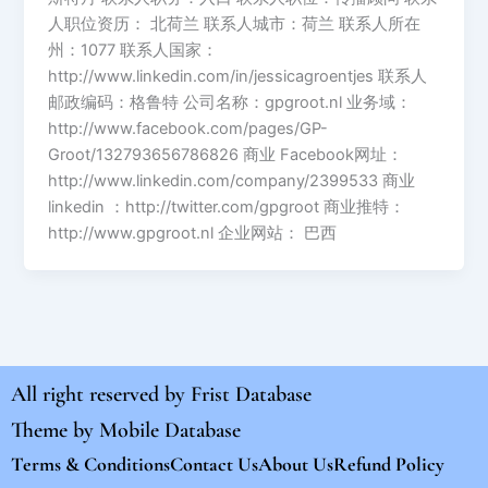
人职位资历： 北荷兰 联系人城市：荷兰 联系人所在
州：1077 联系人国家：
http://www.linkedin.com/in/jessicagroentjes 联系人
邮政编码：格鲁特 公司名称：gpgroot.nl 业务域：
http://www.facebook.com/pages/GP-
Groot/132793656786826 商业 Facebook网址：
http://www.linkedin.com/company/2399533 商业
linkedin ：http://twitter.com/gpgroot 商业推特：
http://www.gpgroot.nl 企业网站： 巴西
All right reserved by
Frist Database
Theme by
Mobile Database
Terms & Conditions
Contact Us
About Us
Refund Policy