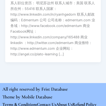
系人职位资历： 明尼苏达州 联系人城市：美国 联系人
所在州：55416 联系人国家：
http://www.linkedin.com/in/ryanhgedorn 联系人邮政
编码：Edmentum 公司 公司名称：edmentum.com 业
务域：http://www.facebook.com/edmentum 商业
Facebook网址：
http://www.linkedin.com/company/165488 商业
linkedin ：http://twitter.com/edmentum 商业推特：
http://www.edmentum.com 企业网站：
http://angel.co/plato-learning […]
All right reserved by
Frist Database
Theme by
Mobile Database
Terms & Conditions
Contact Us
About Us
Refund Policy