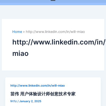
Home
»
http://www.linkedin.com/in/will-miao
http://www.linkedin.com/in/
miao
http://www.linkedin.com/in/will-miao
苗伟 用户体验设计师创意技术专家
frt1z
/
January 2, 2025