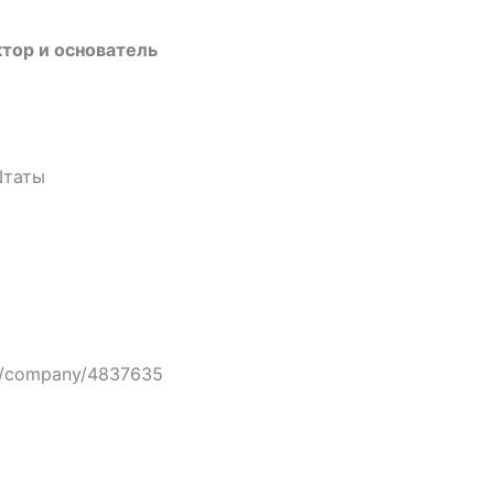
тор и основатель
Штаты
om/company/4837635