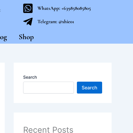
WhatsApp: +639858085805
t
Telegram: @xhie01
og
Shop
Search
Search
Recent Posts