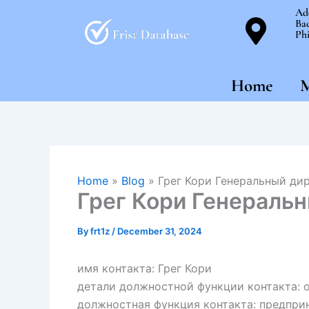
Skip
Ad
Bac
to
Phi
content
Home
M
Home
»
Blog
»
Грег Кори Генеральный ди
Грег Кори Генеральн
By
frt1z
/
December 31, 2024
имя контакта: Грег Кори
детали должностной функции контакта: 
должностная функция контакта: предпри