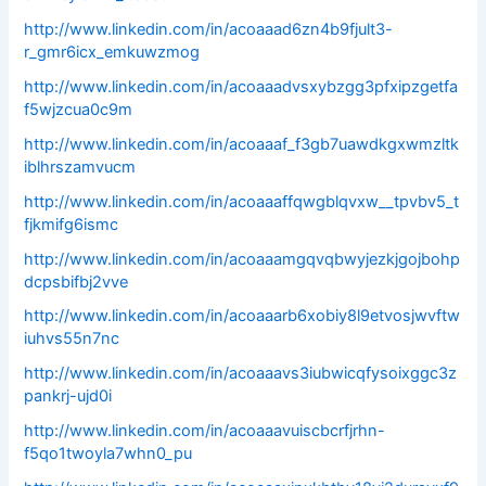
http://www.linkedin.com/in/acoaaad6zn4b9fjult3-
r_gmr6icx_emkuwzmog
http://www.linkedin.com/in/acoaaadvsxybzgg3pfxipzgetfa
f5wjzcua0c9m
http://www.linkedin.com/in/acoaaaf_f3gb7uawdkgxwmzltk
iblhrszamvucm
http://www.linkedin.com/in/acoaaaffqwgblqvxw__tpvbv5_t
fjkmifg6ismc
http://www.linkedin.com/in/acoaaamgqvqbwyjezkjgojbohp
dcpsbifbj2vve
http://www.linkedin.com/in/acoaaarb6xobiy8l9etvosjwvftw
iuhvs55n7nc
http://www.linkedin.com/in/acoaaavs3iubwicqfysoixggc3z
pankrj-ujd0i
http://www.linkedin.com/in/acoaaavuiscbcrfjrhn-
f5qo1twoyla7whn0_pu