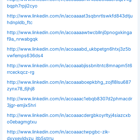
bqph7rpji2cyo
http://www.linkedin.com/in/acoaaaat3sqbnrtlswkfd843dtju
hdnpldb_ftc
http://www.linkedin.com/in/acoaaaawtwcbllnj0pnogxkinga
f9a_nrwabgqk
http://www.linkedin.com/in/acoaaabd_ukbpetgn6htxj3z5b
vwfemps636ds4
http://www.linkedin.com/in/acoaaabjissbnitntc8mnapm5t6
rrceckqcz-rg
http://www.linkedin.com/in/acoaaaboepkbhg_zojfl8lsu687
zynx78_6jhj8
http://www.linkedin.com/in/acoaaac1ebqb8307d2phmacdr
3jgr-emjix5hri
http://www.linkedin.com/in/acoaaacdergbkoyrltyj4siazcxb
o0ebagmgtxu
http://www.linkedin.com/in/acoaaactwpgbc-zik-
dxvxeyldvzu_itb5strru