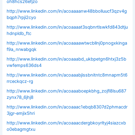
oh8hcs26efjzo
http://www.linkedin.com/in/acoaaaanw48bbolluucf3qzv4g
bqph7rpji2cyo
http://www.linkedin.com/in/acoaaaat3sqbnrtlswkfd843dtju
hdnpldb_ftc
http://www.linkedin.com/in/acoaaaawtwcbllnj0pnogxkinga
f9a_nrwabgqk
http://www.linkedin.com/in/acoaaabd_ukbpetgn6htxj3z5b
vwfemps636ds4
http://www.linkedin.com/in/acoaaabjissbnitntc8mnapm5t6
rrceckqcz-rg
http://www.linkedin.com/in/acoaaaboepkbhg_zojfl8lsu687
zynx78_6jhj8
http://www.linkedin.com/in/acoaaac1ebqb8307d2phmacdr
3jgr-emjix5hri
http://www.linkedin.com/in/acoaaacdergbkoyrltyj4siazcxb
o0ebagmgtxu