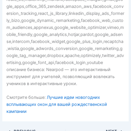
gle_apps,office_365,zendesk,amazon_aws,facebook_conv
ersion_tracking,react_js_library,linkedin_display_ads_former
ly_bizo,google_dynamic_remarketing,facebook_web_custo
m_audiences,appnexus,google_website_optimizer,vimeo,m
obile_friendly,google_analytics,hotjar,pardot,google_adsen
se,intercom,facebook_widget,google_plus_login,recaptcha
,wistia,google_adwords_conversion,google_remarketing,g
oogle_tag_manager,dropbox,apache,optimizely,twitter_adv
ertising,google_font_api,facebook_login,youtube
описание бизнеса: Nearpod — это интерактивный
инструмент для учителей, позволяющий вовлекать
учеников в интерактивные уроки.
Смотрите больше:
Лучшие идеи новогодних
всплывающих окон для вашей рождественской
кампании