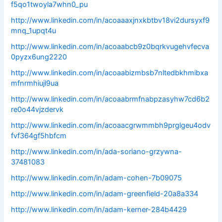
f5qo1twoyla7whn0_pu
http://www.linkedin.com/in/acoaaaxjnxkbtbv18vi2dursyxf9
mnq_1upqt4u
http://www.linkedin.com/in/acoaabcb9z0bqrkvugehvfecva
0pyzx6ung2220
http://www.linkedin.com/in/acoaabizmbsb7nltedbkhmibxa
mfnrmhiujl9ua
http://www.linkedin.com/in/acoaabrmfnabpzasyhw7cd6b2
re0o44vjzdervk
http://www.linkedin.com/in/acoaacgrwmmbh9prglgeu4odv
fvf364gf5hbfcm
http://www.linkedin.com/in/ada-soriano-grzywna-
37481083
http://www.linkedin.com/in/adam-cohen-7b09075
http://www.linkedin.com/in/adam-greenfield-20a8a334
http://www.linkedin.com/in/adam-kerner-284b4429