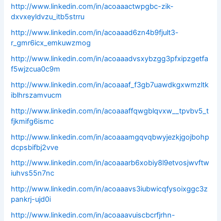
http://www.linkedin.com/in/acoaaactwpgbc-zik-
dxvxeyldvzu_itb5strru
http://www.linkedin.com/in/acoaaad6zn4b9fjult3-
r_gmr6icx_emkuwzmog
http://www.linkedin.com/in/acoaaadvsxybzgg3pfxipzgetfa
f5wjzcua0c9m
http://www.linkedin.com/in/acoaaaf_f3gb7uawdkgxwmzltk
iblhrszamvucm
http://www.linkedin.com/in/acoaaaffqwgblqvxw__tpvbv5_t
fjkmifg6ismc
http://www.linkedin.com/in/acoaaamgqvqbwyjezkjgojbohp
dcpsbifbj2vve
http://www.linkedin.com/in/acoaaarb6xobiy8l9etvosjwvftw
iuhvs55n7nc
http://www.linkedin.com/in/acoaaavs3iubwicqfysoixggc3z
pankrj-ujd0i
http://www.linkedin.com/in/acoaaavuiscbcrfjrhn-