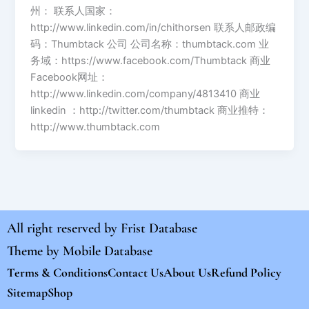
州： 联系人国家：
http://www.linkedin.com/in/chithorsen 联系人邮政编
码：Thumbtack 公司 公司名称：thumbtack.com 业
务域：https://www.facebook.com/Thumbtack 商业
Facebook网址：
http://www.linkedin.com/company/4813410 商业
linkedin ：http://twitter.com/thumbtack 商业推特：
http://www.thumbtack.com
All right reserved by
Frist Database
Theme by
Mobile Database
Terms & Conditions
Contact Us
About Us
Refund Policy
Sitemap
Shop