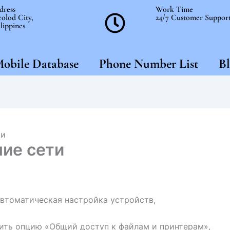
dress
Work Time
olod City,
24/7 Customer Suppor
lippines
obile Database
Phone Number List
Bl
ти
ие сети
втоматическая настройка устройств,
ить опцию «Общий доступ к файлам и принтерам»,