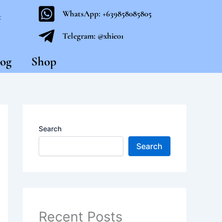
WhatsApp: +639858085805
t
Telegram: @xhie01
og
Shop
Search
Search
Recent Posts