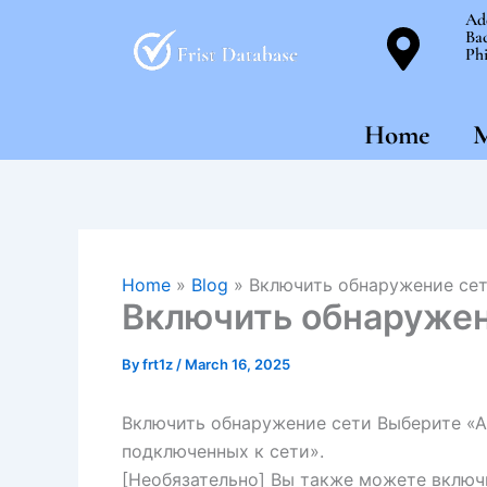
Skip
Ad
Bac
to
Phi
content
Home
M
Home
»
Blog
»
Включить обнаружение се
Включить обнаружен
By
frt1z
/
March 16, 2025
Включить обнаружение сети Выберите «А
подключенных к сети».
[Необязательно] Вы также можете включ