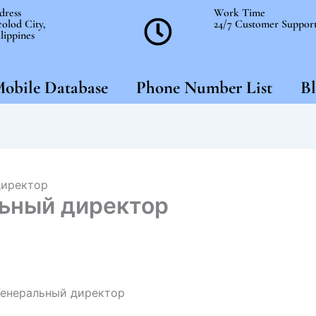
dress
Work Time
olod City,
24/7 Customer Suppor
lippines
obile Database
Phone Number List
Bl
директор
льный директор
Генеральный директор