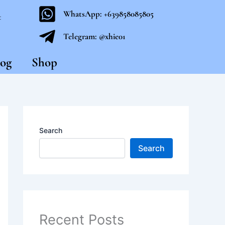
WhatsApp: +639858085805
t
Telegram: @xhie01
og
Shop
Search
Search
Recent Posts