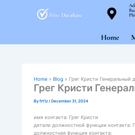
Skip
Ad
Bac
to
Phi
content
Home
M
Home
»
Blog
»
Грег Кристи Генеральный 
Грег Кристи Генера
By
frt1z
/
December 31, 2024
имя контакта: Грег Кристи
детали должностной функции контакта: 
должностная функция контакта: