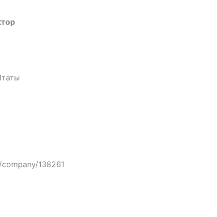
ктор
Штаты
om/company/138261