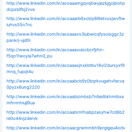
http://www.linkedin.com/in/acoaaamgqvqbwyjezkjgojbohp
dcpsbifbj2vve
http://www.linkedin.com/in/acoaaarb6xobiy8l9etvosjwvftw
iuhvs55n7nc
http://www.linkedin.com/in/acoaaavs3iubwicqfysoixggc3z
pankrj-ujd0i
http://www.linkedin.com/in/acoaaavuiscbcrfjrhn-
f5qo1twoyla7whn0_pu
http://www.linkedin.com/in/acoaaaxjnxkbtbv18vi2dursyxf9
mnq_1upqt4u
http://www.linkedin.com/in/acoaabcb9z0bqrkvugehvfecva
0pyzx6ung2220
http://www.linkedin.com/in/acoaabizmbsb7nltedbkhmibxa
mfnrmhiujl9ua
http://www.linkedin.com/in/acoaabrmfnabpzasyhw7cd6b2
re0o44vjzdervk
http://www.linkedin.com/in/acoaacgrwmmbh9prglgeu4odv