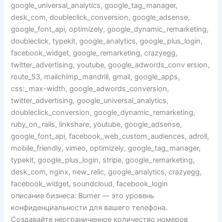
google_universal_analytics, google_tag_manager,
desk_com, doubleclick_conversion, google_adsense,
google_font_api, optimizely, google_dynamic_remarketing,
doubleclick, typekit, google_analytics, google_plus_login,
facebook_widget, google_remarketing, crazyegg,
twitter_advertising, youtube, google_adwords_conv ersion,
route_53, mailchimp_mandrill, gmail, google_apps,
css:_max-width, google_adwords_conversion,
twitter_advertising, google_universal_analytics,
doubleclick_conversion, google_dynamic_remarketing,
ruby_on_rails, linkshare, youtube, google_adsense,
google_font_api, facebook_web_custom_audiences, adroll,
mobile_friendly, vimeo, optimizely, google_tag_manager,
typekit, google_plus_login, stripe, google_remarketing,
desk_com, nginx, new_relic, google_analytics, crazyegg,
facebook_widget, soundcloud, facebook_login
описание бизнеса: Burner — это уровень
конфиденциальности для вашего телефона.
Создавайте неограниченное количество номеров