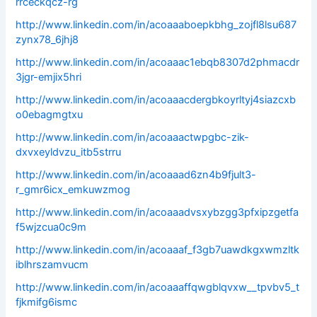
rrceckqcz-rg
http://www.linkedin.com/in/acoaaaboepkbhg_zojfl8lsu687
zynx78_6jhj8
http://www.linkedin.com/in/acoaaac1ebqb8307d2phmacdr
3jgr-emjix5hri
http://www.linkedin.com/in/acoaaacdergbkoyrltyj4siazcxb
o0ebagmgtxu
http://www.linkedin.com/in/acoaaactwpgbc-zik-
dxvxeyldvzu_itb5strru
http://www.linkedin.com/in/acoaaad6zn4b9fjult3-
r_gmr6icx_emkuwzmog
http://www.linkedin.com/in/acoaaadvsxybzgg3pfxipzgetfa
f5wjzcua0c9m
http://www.linkedin.com/in/acoaaaf_f3gb7uawdkgxwmzltk
iblhrszamvucm
http://www.linkedin.com/in/acoaaaffqwgblqvxw__tpvbv5_t
fjkmifg6ismc