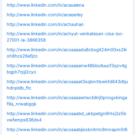
http://www.linkedin.com/in/acasalena
http://www.linkedin.com/in/aceearley
http://www.linkedin.com/in/achauhan
http://www.linkedin.com/in/achyut-venkatesan-cisa-iso-
27001-la-3866358
http://www.linkedin.com/in/acoaaaadu8cbxgit24m00xs2lk
oh8hcs26efjzo
http://www.linkedin.com/in/acoaaaanw48bbolluucf3qzv4g
bqph7rpji2cyo
http://www.linkedin.com/in/acoaaaat3sqbnrtlswkfd843dtju
hdnpldb_ftc
http://www.linkedin.com/in/acoaaaawtwcbllnj0pnogxkinga
f9a_nrwabgqk
http://www.linkedin.com/in/acoaaabd_ukbpetgn6htxj3z5b
vwfemps636ds4
http://www.linkedin.com/in/acoaaabjissbnitntc8mnapm5t6