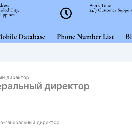
dress
Work Time
olod City,
24/7 Customer Suppor
lippines
obile Database
Phone Number List
Bl
ый директор
еральный директор
со-генеральный директор