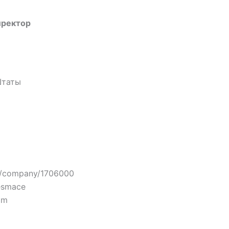
иректор
Штаты
om/company/1706000
gesmace
om