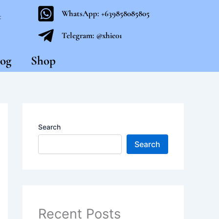
WhatsApp: +639858085805
t
Telegram: @xhie01
og
Shop
Search
Search
Recent Posts