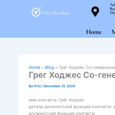
Skip
Ad
Bac
to
Phi
content
Home
M
Home
»
Blog
»
Грег Ходжес Со-генеральн
Грег Ходжес Со-ген
By
frt1z
/
December 31, 2024
имя контакта: Грег Ходжес
детали должностной функции контакта: 
должностная функция контакта: