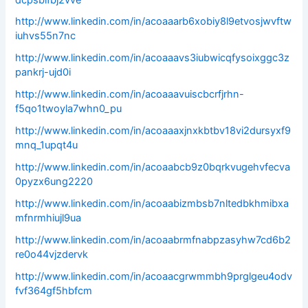
http://www.linkedin.com/in/acoaaarb6xobiy8l9etvosjwvftw
iuhvs55n7nc
http://www.linkedin.com/in/acoaaavs3iubwicqfysoixggc3z
pankrj-ujd0i
http://www.linkedin.com/in/acoaaavuiscbcrfjrhn-
f5qo1twoyla7whn0_pu
http://www.linkedin.com/in/acoaaaxjnxkbtbv18vi2dursyxf9
mnq_1upqt4u
http://www.linkedin.com/in/acoaabcb9z0bqrkvugehvfecva
0pyzx6ung2220
http://www.linkedin.com/in/acoaabizmbsb7nltedbkhmibxa
mfnrmhiujl9ua
http://www.linkedin.com/in/acoaabrmfnabpzasyhw7cd6b2
re0o44vjzdervk
http://www.linkedin.com/in/acoaacgrwmmbh9prglgeu4odv
fvf364gf5hbfcm