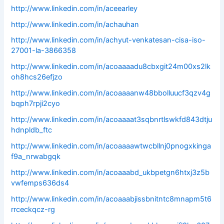
http://www.linkedin.com/in/aceearley
http://www.linkedin.com/in/achauhan
http://www.linkedin.com/in/achyut-venkatesan-cisa-iso-
27001-la-3866358
http://www.linkedin.com/in/acoaaaadu8cbxgit24m00xs2lk
oh8hcs26efjzo
http://www.linkedin.com/in/acoaaaanw48bbolluucf3qzv4g
bqph7rpji2cyo
http://www.linkedin.com/in/acoaaaat3sqbnrtlswkfd843dtju
hdnpldb_ftc
http://www.linkedin.com/in/acoaaaawtwcbllnj0pnogxkinga
f9a_nrwabgqk
http://www.linkedin.com/in/acoaaabd_ukbpetgn6htxj3z5b
vwfemps636ds4
http://www.linkedin.com/in/acoaaabjissbnitntc8mnapm5t6
rrceckqcz-rg