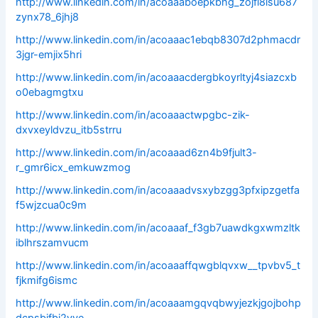
http://www.linkedin.com/in/acoaaaboepkbhg_zojfl8lsu687
zynx78_6jhj8
http://www.linkedin.com/in/acoaaac1ebqb8307d2phmacdr
3jgr-emjix5hri
http://www.linkedin.com/in/acoaaacdergbkoyrltyj4siazcxb
o0ebagmgtxu
http://www.linkedin.com/in/acoaaactwpgbc-zik-
dxvxeyldvzu_itb5strru
http://www.linkedin.com/in/acoaaad6zn4b9fjult3-
r_gmr6icx_emkuwzmog
http://www.linkedin.com/in/acoaaadvsxybzgg3pfxipzgetfa
f5wjzcua0c9m
http://www.linkedin.com/in/acoaaaf_f3gb7uawdkgxwmzltk
iblhrszamvucm
http://www.linkedin.com/in/acoaaaffqwgblqvxw__tpvbv5_t
fjkmifg6ismc
http://www.linkedin.com/in/acoaaamgqvqbwyjezkjgojbohp
dcpsbifbj2vve