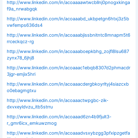
http://www.linkedin.com/in/acoaaaawtwcbllnj0pnogxkinga
f9a_nrwabgqk
http://www.linkedin.com/in/acoaaabd_ukbpetgn6htxj3z5b
vwfemps636ds4
http://www.linkedin.com/in/acoaaabjissbnitntc8mnapm5t6
rrceckqcz-rg
http://www.linkedin.com/in/acoaaaboepkbhg_zojfl8lsu687
zynx78_6jhj8
http://www.linkedin.com/in/acoaaac1ebqb8307d2phmacdr
3jgr-emjix5hri
http://www.linkedin.com/in/acoaaacdergbkoyrltyj4siazcxb
o0ebagmgtxu
http://www.linkedin.com/in/acoaaactwpgbc-zik-
dxvxeyldvzu_itb5strru
http://www.linkedin.com/in/acoaaad6zn4b9fjult3-
r_gmr6icx_emkuwzmog
http://www.linkedin.com/in/acoaaadvsxybzgg3pfxipzgetfa