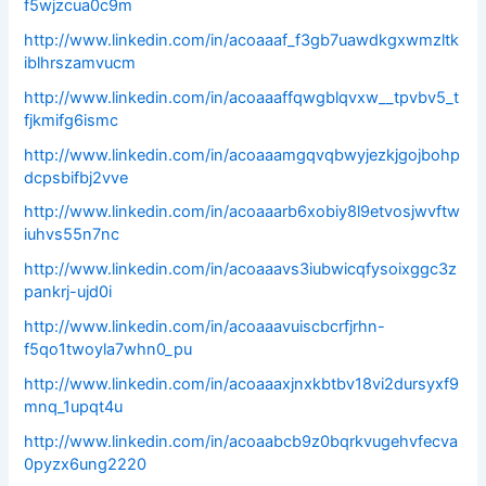
f5wjzcua0c9m
http://www.linkedin.com/in/acoaaaf_f3gb7uawdkgxwmzltk
iblhrszamvucm
http://www.linkedin.com/in/acoaaaffqwgblqvxw__tpvbv5_t
fjkmifg6ismc
http://www.linkedin.com/in/acoaaamgqvqbwyjezkjgojbohp
dcpsbifbj2vve
http://www.linkedin.com/in/acoaaarb6xobiy8l9etvosjwvftw
iuhvs55n7nc
http://www.linkedin.com/in/acoaaavs3iubwicqfysoixggc3z
pankrj-ujd0i
http://www.linkedin.com/in/acoaaavuiscbcrfjrhn-
f5qo1twoyla7whn0_pu
http://www.linkedin.com/in/acoaaaxjnxkbtbv18vi2dursyxf9
mnq_1upqt4u
http://www.linkedin.com/in/acoaabcb9z0bqrkvugehvfecva
0pyzx6ung2220