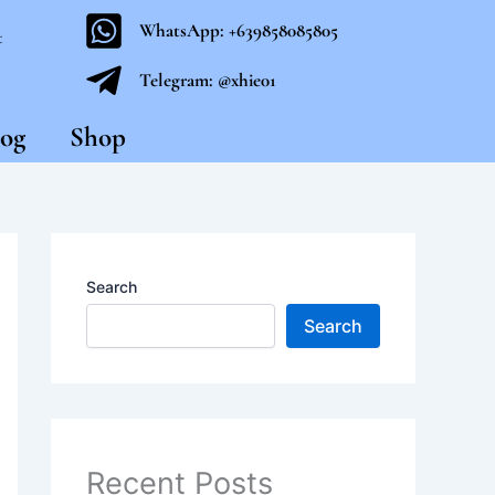
WhatsApp: +639858085805
t
Telegram: @xhie01
og
Shop
Search
Search
Recent Posts