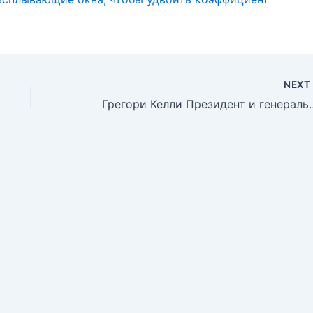
NEX
Грегори Келли Президе