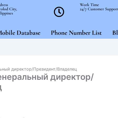
dress
Work Time
olod City,
24/7 Customer Suppor
lippines
obile Database
Phone Number List
Bl
ьный директор/Президент/Владелец
енеральный директор/
ц