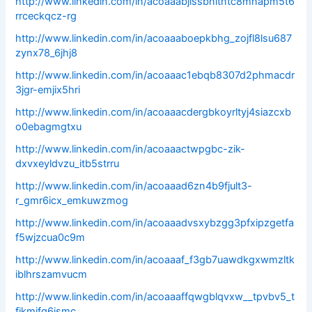
http://www.linkedin.com/in/acoaaabjissbnitntc8mnapm5t6
rrceckqcz-rg
http://www.linkedin.com/in/acoaaaboepkbhg_zojfl8lsu687
zynx78_6jhj8
http://www.linkedin.com/in/acoaaac1ebqb8307d2phmacdr
3jgr-emjix5hri
http://www.linkedin.com/in/acoaaacdergbkoyrltyj4siazcxb
o0ebagmgtxu
http://www.linkedin.com/in/acoaaactwpgbc-zik-
dxvxeyldvzu_itb5strru
http://www.linkedin.com/in/acoaaad6zn4b9fjult3-
r_gmr6icx_emkuwzmog
http://www.linkedin.com/in/acoaaadvsxybzgg3pfxipzgetfa
f5wjzcua0c9m
http://www.linkedin.com/in/acoaaaf_f3gb7uawdkgxwmzltk
iblhrszamvucm
http://www.linkedin.com/in/acoaaaffqwgblqvxw__tpvbv5_t
fjkmifg6ismc