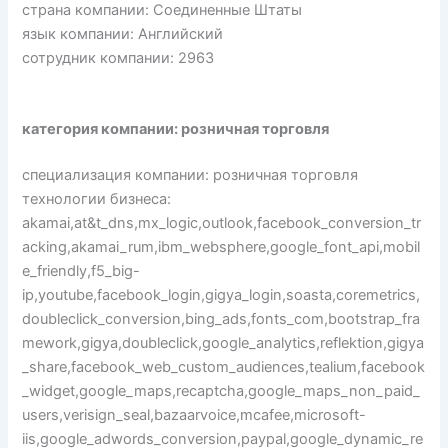
страна компании: Соединенные Штаты
язык компании: Английский
сотрудник компании: 2963
категория компании: розничная торговля
специализация компании: розничная торговля
технологии бизнеса:
akamai,at&t_dns,mx_logic,outlook,facebook_conversion_tr
acking,akamai_rum,ibm_websphere,google_font_api,mobil
e_friendly,f5_big-
ip,youtube,facebook_login,gigya_login,soasta,coremetrics,
doubleclick_conversion,bing_ads,fonts_com,bootstrap_fra
mework,gigya,doubleclick,google_analytics,reflektion,gigya
_share,facebook_web_custom_audiences,tealium,facebook
_widget,google_maps,recaptcha,google_maps_non_paid_
users,verisign_seal,bazaarvoice,mcafee,microsoft-
iis,google_adwords_conversion,paypal,google_dynamic_re