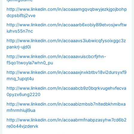
http://www.linkedin.com/in/acoaaamgqvqbwyjezkjgojbohp
dcpsbifbj2vve
http://www.linkedin.com/in/acoaaarb6xobiy8l9etvosjwvftw
iuhvs55n7nc
http://www.linkedin.com/in/acoaaavs3iubwicqfysoixggc3z
pankrj-ujd0i
http://www.linkedin.com/in/acoaaavuiscbcrfjrhn-
f5qo1twoyla7whn0_pu
http://www.linkedin.com/in/acoaaaxjnxkbtbv18vi2dursyxf9
mnq_1upqt4u
http://www.linkedin.com/in/acoaabcb9z0bqrkvugehvfecva
0pyzx6ung2220
http://www.linkedin.com/in/acoaabizmbsb7nltedbkhmibxa
mfnrmhiujl9ua
http://www.linkedin.com/in/acoaabrmfnabpzasyhw7cd6b2
re0o44vjzdervk