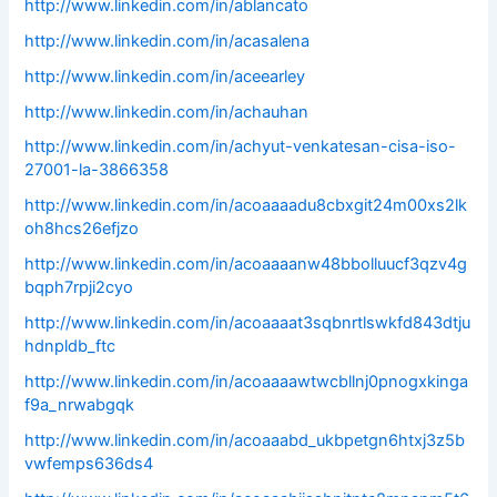
http://www.linkedin.com/in/ablancato
http://www.linkedin.com/in/acasalena
http://www.linkedin.com/in/aceearley
http://www.linkedin.com/in/achauhan
http://www.linkedin.com/in/achyut-venkatesan-cisa-iso-
27001-la-3866358
http://www.linkedin.com/in/acoaaaadu8cbxgit24m00xs2lk
oh8hcs26efjzo
http://www.linkedin.com/in/acoaaaanw48bbolluucf3qzv4g
bqph7rpji2cyo
http://www.linkedin.com/in/acoaaaat3sqbnrtlswkfd843dtju
hdnpldb_ftc
http://www.linkedin.com/in/acoaaaawtwcbllnj0pnogxkinga
f9a_nrwabgqk
http://www.linkedin.com/in/acoaaabd_ukbpetgn6htxj3z5b
vwfemps636ds4