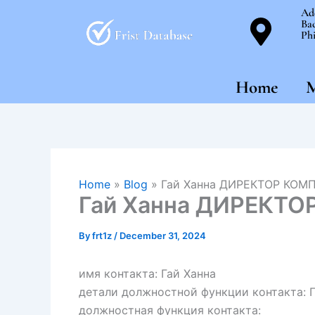
Skip
Ad
Bac
to
Phi
content
Home
M
Home
»
Blog
»
Гай Ханна ДИРЕКТОР КОМ
Гай Ханна ДИРЕКТ
By
frt1z
/
December 31, 2024
имя контакта: Гай Ханна
детали должностной функции контакта: 
должностная функция контакта: