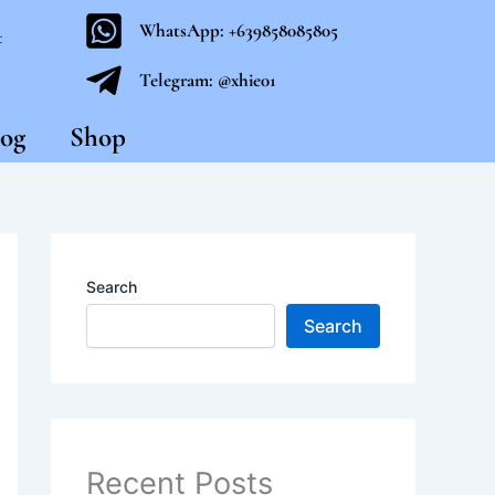
WhatsApp: +639858085805
t
Telegram: @xhie01
og
Shop
Search
Search
Recent Posts