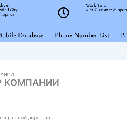
dress
Work Time
olod City,
24/7 Customer Suppor
lippines
obile Database
Phone Number List
Bl
ПАНИИ
ОР КОМПАНИИ
Генеральный директор