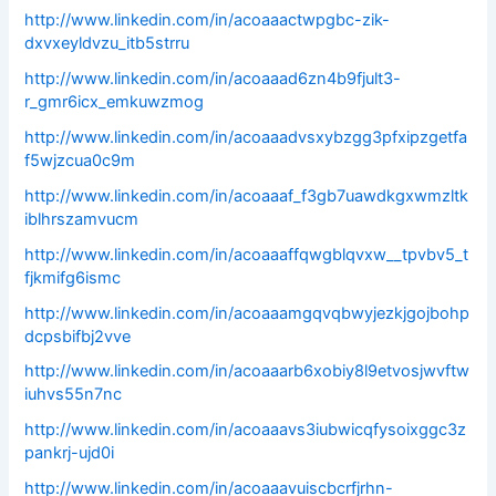
http://www.linkedin.com/in/acoaaactwpgbc-zik-
dxvxeyldvzu_itb5strru
http://www.linkedin.com/in/acoaaad6zn4b9fjult3-
r_gmr6icx_emkuwzmog
http://www.linkedin.com/in/acoaaadvsxybzgg3pfxipzgetfa
f5wjzcua0c9m
http://www.linkedin.com/in/acoaaaf_f3gb7uawdkgxwmzltk
iblhrszamvucm
http://www.linkedin.com/in/acoaaaffqwgblqvxw__tpvbv5_t
fjkmifg6ismc
http://www.linkedin.com/in/acoaaamgqvqbwyjezkjgojbohp
dcpsbifbj2vve
http://www.linkedin.com/in/acoaaarb6xobiy8l9etvosjwvftw
iuhvs55n7nc
http://www.linkedin.com/in/acoaaavs3iubwicqfysoixggc3z
pankrj-ujd0i
http://www.linkedin.com/in/acoaaavuiscbcrfjrhn-