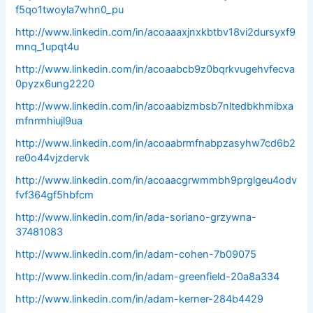
f5qo1twoyla7whn0_pu
http://www.linkedin.com/in/acoaaaxjnxkbtbv18vi2dursyxf9
mnq_1upqt4u
http://www.linkedin.com/in/acoaabcb9z0bqrkvugehvfecva
0pyzx6ung2220
http://www.linkedin.com/in/acoaabizmbsb7nltedbkhmibxa
mfnrmhiujl9ua
http://www.linkedin.com/in/acoaabrmfnabpzasyhw7cd6b2
re0o44vjzdervk
http://www.linkedin.com/in/acoaacgrwmmbh9prglgeu4odv
fvf364gf5hbfcm
http://www.linkedin.com/in/ada-soriano-grzywna-
37481083
http://www.linkedin.com/in/adam-cohen-7b09075
http://www.linkedin.com/in/adam-greenfield-20a8a334
http://www.linkedin.com/in/adam-kerner-284b4429