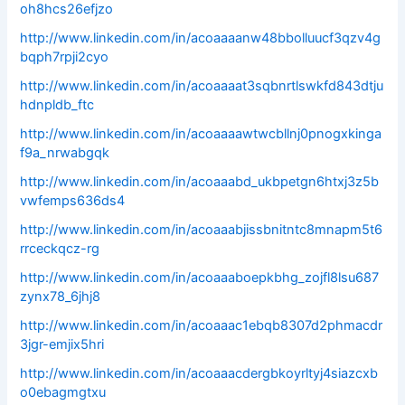
oh8hcs26efjzo
http://www.linkedin.com/in/acoaaaanw48bbolluucf3qzv4g
bqph7rpji2cyo
http://www.linkedin.com/in/acoaaaat3sqbnrtlswkfd843dtju
hdnpldb_ftc
http://www.linkedin.com/in/acoaaaawtwcbllnj0pnogxkinga
f9a_nrwabgqk
http://www.linkedin.com/in/acoaaabd_ukbpetgn6htxj3z5b
vwfemps636ds4
http://www.linkedin.com/in/acoaaabjissbnitntc8mnapm5t6
rrceckqcz-rg
http://www.linkedin.com/in/acoaaaboepkbhg_zojfl8lsu687
zynx78_6jhj8
http://www.linkedin.com/in/acoaaac1ebqb8307d2phmacdr
3jgr-emjix5hri
http://www.linkedin.com/in/acoaaacdergbkoyrltyj4siazcxb
o0ebagmgtxu