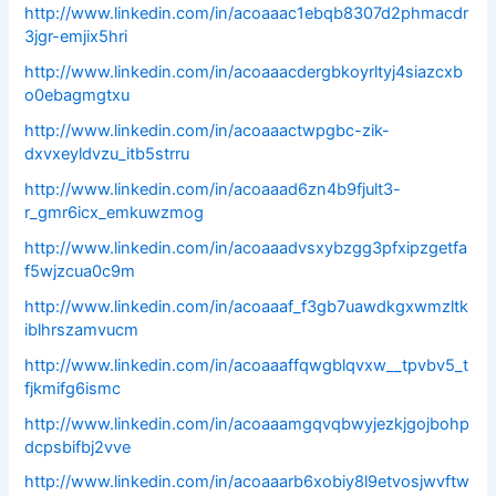
http://www.linkedin.com/in/acoaaac1ebqb8307d2phmacdr
3jgr-emjix5hri
http://www.linkedin.com/in/acoaaacdergbkoyrltyj4siazcxb
o0ebagmgtxu
http://www.linkedin.com/in/acoaaactwpgbc-zik-
dxvxeyldvzu_itb5strru
http://www.linkedin.com/in/acoaaad6zn4b9fjult3-
r_gmr6icx_emkuwzmog
http://www.linkedin.com/in/acoaaadvsxybzgg3pfxipzgetfa
f5wjzcua0c9m
http://www.linkedin.com/in/acoaaaf_f3gb7uawdkgxwmzltk
iblhrszamvucm
http://www.linkedin.com/in/acoaaaffqwgblqvxw__tpvbv5_t
fjkmifg6ismc
http://www.linkedin.com/in/acoaaamgqvqbwyjezkjgojbohp
dcpsbifbj2vve
http://www.linkedin.com/in/acoaaarb6xobiy8l9etvosjwvftw