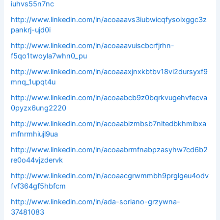
iuhvs55n7nc
http://www.linkedin.com/in/acoaaavs3iubwicqfysoixggc3z
pankrj-ujd0i
http://www.linkedin.com/in/acoaaavuiscbcrfjrhn-
f5qo1twoyla7whn0_pu
http://www.linkedin.com/in/acoaaaxjnxkbtbv18vi2dursyxf9
mnq_1upqt4u
http://www.linkedin.com/in/acoaabcb9z0bqrkvugehvfecva
0pyzx6ung2220
http://www.linkedin.com/in/acoaabizmbsb7nltedbkhmibxa
mfnrmhiujl9ua
http://www.linkedin.com/in/acoaabrmfnabpzasyhw7cd6b2
re0o44vjzdervk
http://www.linkedin.com/in/acoaacgrwmmbh9prglgeu4odv
fvf364gf5hbfcm
http://www.linkedin.com/in/ada-soriano-grzywna-
37481083