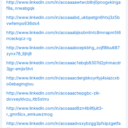
http://www.linkedin.com/in/acoaaaawtwcbllnj0pnogxkinga
f9a_nrwabgqk
http://www.linkedin.com/in/acoaaabd_ukbpetgn6htxj3z5b
vwfemps636ds4
http://www.linkedin.com/in/acoaaabjissbnitntc8mnapm5t6
rrceckqcz-rg
http://www.linkedin.com/in/acoaaaboepkbhg_zojfl8lsu687
zynx78_6jhj8
http://www.linkedin.com/in/acoaaac1ebqb8307d2phmacdr
3jgr-emjix5hri
http://www.linkedin.com/in/acoaaacdergbkoyrltyj4siazcxb
o0ebagmgtxu
http://www.linkedin.com/in/acoaaactwpgbc-zik-
dxvxeyldvzu_itb5strru
http://www.linkedin.com/in/acoaaad6zn4b9fjult3-
r_gmr6icx_emkuwzmog
http://www.linkedin.com/in/acoaaadvsxybzgg3pfxipzgetfa