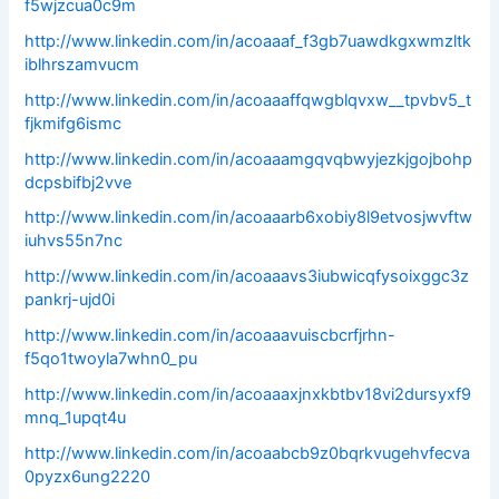
f5wjzcua0c9m
http://www.linkedin.com/in/acoaaaf_f3gb7uawdkgxwmzltk
iblhrszamvucm
http://www.linkedin.com/in/acoaaaffqwgblqvxw__tpvbv5_t
fjkmifg6ismc
http://www.linkedin.com/in/acoaaamgqvqbwyjezkjgojbohp
dcpsbifbj2vve
http://www.linkedin.com/in/acoaaarb6xobiy8l9etvosjwvftw
iuhvs55n7nc
http://www.linkedin.com/in/acoaaavs3iubwicqfysoixggc3z
pankrj-ujd0i
http://www.linkedin.com/in/acoaaavuiscbcrfjrhn-
f5qo1twoyla7whn0_pu
http://www.linkedin.com/in/acoaaaxjnxkbtbv18vi2dursyxf9
mnq_1upqt4u
http://www.linkedin.com/in/acoaabcb9z0bqrkvugehvfecva
0pyzx6ung2220