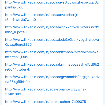
http://www.linkedin.com/in/acoaaavs3iubwicqfysoixggc3z
pankrj-ujd0i
http://www.linkedin.com/in/acoaaavuiscbcrfjrhn-
f5qo1twoyla7whn0_pu
http://www.linkedin.com/in/acoaaaxjnxkbtbv18vi2dursyxf9
mnq_1upqt4u
http://www.linkedin.com/in/acoaabcb9z0bqrkvugehvfecva
0pyzx6ung2220
http://www.linkedin.com/in/acoaabizmbsb7nltedbkhmibxa
mfnrmhiujl9ua
http://www.linkedin.com/in/acoaabrmfnabpzasyhw7cd6b2
re0o44vjzdervk
http://www.linkedin.com/in/acoaacgrwmmbh9prglgeu4odv
fvf364gf5hbfcm
http://www.linkedin.com/in/ada-soriano-grzywna-
37481083
http://www.linkedin.com/in/adam-cohen-7b09075