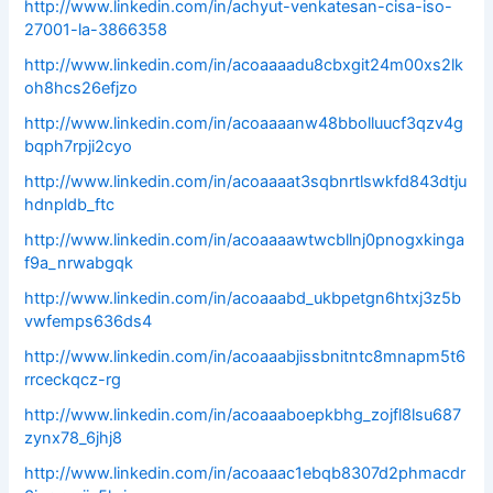
http://www.linkedin.com/in/achyut-venkatesan-cisa-iso-
27001-la-3866358
http://www.linkedin.com/in/acoaaaadu8cbxgit24m00xs2lk
oh8hcs26efjzo
http://www.linkedin.com/in/acoaaaanw48bbolluucf3qzv4g
bqph7rpji2cyo
http://www.linkedin.com/in/acoaaaat3sqbnrtlswkfd843dtju
hdnpldb_ftc
http://www.linkedin.com/in/acoaaaawtwcbllnj0pnogxkinga
f9a_nrwabgqk
http://www.linkedin.com/in/acoaaabd_ukbpetgn6htxj3z5b
vwfemps636ds4
http://www.linkedin.com/in/acoaaabjissbnitntc8mnapm5t6
rrceckqcz-rg
http://www.linkedin.com/in/acoaaaboepkbhg_zojfl8lsu687
zynx78_6jhj8
http://www.linkedin.com/in/acoaaac1ebqb8307d2phmacdr