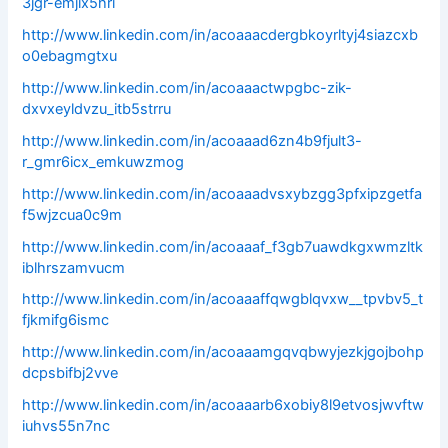
3jgr-emjix5hri
http://www.linkedin.com/in/acoaaacdergbkoyrltyj4siazcxb
o0ebagmgtxu
http://www.linkedin.com/in/acoaaactwpgbc-zik-
dxvxeyldvzu_itb5strru
http://www.linkedin.com/in/acoaaad6zn4b9fjult3-
r_gmr6icx_emkuwzmog
http://www.linkedin.com/in/acoaaadvsxybzgg3pfxipzgetfa
f5wjzcua0c9m
http://www.linkedin.com/in/acoaaaf_f3gb7uawdkgxwmzltk
iblhrszamvucm
http://www.linkedin.com/in/acoaaaffqwgblqvxw__tpvbv5_t
fjkmifg6ismc
http://www.linkedin.com/in/acoaaamgqvqbwyjezkjgojbohp
dcpsbifbj2vve
http://www.linkedin.com/in/acoaaarb6xobiy8l9etvosjwvftw
iuhvs55n7nc