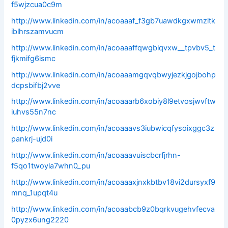
f5wjzcua0c9m
http://www.linkedin.com/in/acoaaaf_f3gb7uawdkgxwmzltk
iblhrszamvucm
http://www.linkedin.com/in/acoaaaffqwgblqvxw__tpvbv5_t
fjkmifg6ismc
http://www.linkedin.com/in/acoaaamgqvqbwyjezkjgojbohp
dcpsbifbj2vve
http://www.linkedin.com/in/acoaaarb6xobiy8l9etvosjwvftw
iuhvs55n7nc
http://www.linkedin.com/in/acoaaavs3iubwicqfysoixggc3z
pankrj-ujd0i
http://www.linkedin.com/in/acoaaavuiscbcrfjrhn-
f5qo1twoyla7whn0_pu
http://www.linkedin.com/in/acoaaaxjnxkbtbv18vi2dursyxf9
mnq_1upqt4u
http://www.linkedin.com/in/acoaabcb9z0bqrkvugehvfecva
0pyzx6ung2220