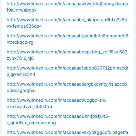
http://www.linkedin.com/in/acoaaaawtwcbllnj0pnogxkinga
f9a_nrwabgqk
http://www.linkedin.com/in/acoaaabd_ukbpetgn6htxj3z5b
vwfemps636ds4
http://www.linkedin.com/in/acoaaabjissbnitntc8mnapm5t6
rrceckqcz-rg
http://www.linkedin.com/in/acoaaaboepkbhg_zojfl8lsu687
zynx78_6jhj8
http://www.linkedin.com/in/acoaaac1ebqb8307d2phmacdr
3jgr-emjix5hri
http://www.linkedin.com/in/acoaaacdergbkoyrltyj4siazcxb
o0ebagmgtxu
http://www.linkedin.com/in/acoaaactwpgbc-zik-
dxvxeyldvzu_itb5strru
http://www.linkedin.com/in/acoaaad6zn4b9fjult3-
r_gmr6icx_emkuwzmog
http://www.linkedin.com/in/acoaaadvsxybzgg3pfxipzgetfa