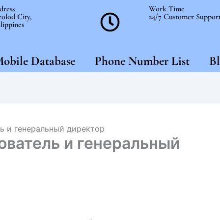
dress
Work Time
olod City,
24/7 Customer Suppor
lippines
obile Database
Phone Number List
Bl
ь и генеральный директор
ватель и генеральный