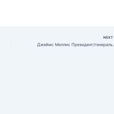
NEX
Джеймс Меллис Пр