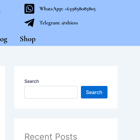
WhatsApp: +639858085805
t
Telegram: @xhie01
og
Shop
Search
Search
Recent Posts