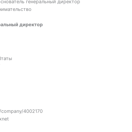
основатель генеральный директор
нимательство
ральный директор
Штаты
7
om/company/4002170
xnet