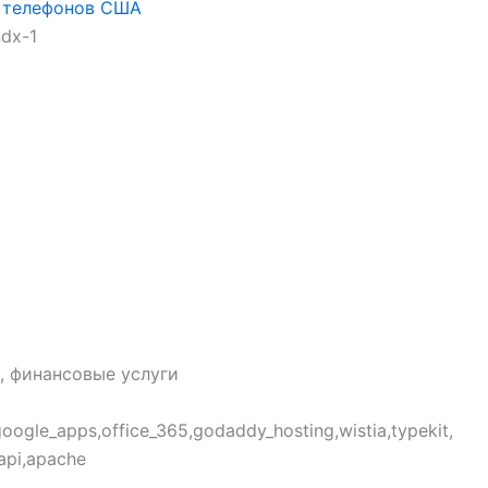
 телефонов США
ndx-1
, финансовые услуги
oogle_apps,office_365,godaddy_hosting,wistia,typekit,
api,apache