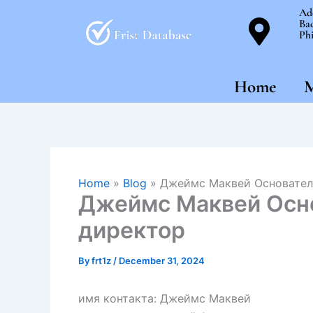
Skip
Ad
Bac
to
Phi
content
Home
M
Home
»
Blog
»
Джеймс Маквей Основател
Джеймс Маквей Осно
директор
By
frt1z
/
December 31, 2024
имя контакта: Джеймс Маквей