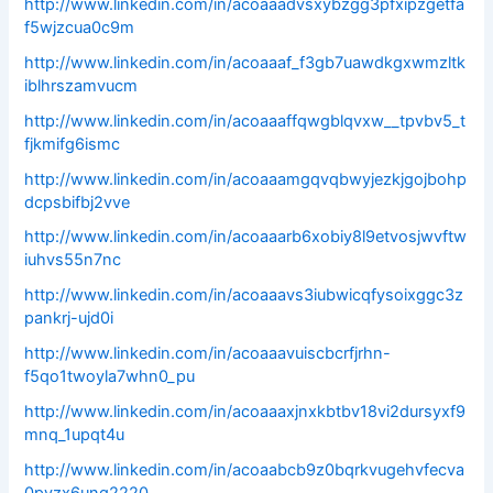
http://www.linkedin.com/in/acoaaadvsxybzgg3pfxipzgetfa
f5wjzcua0c9m
http://www.linkedin.com/in/acoaaaf_f3gb7uawdkgxwmzltk
iblhrszamvucm
http://www.linkedin.com/in/acoaaaffqwgblqvxw__tpvbv5_t
fjkmifg6ismc
http://www.linkedin.com/in/acoaaamgqvqbwyjezkjgojbohp
dcpsbifbj2vve
http://www.linkedin.com/in/acoaaarb6xobiy8l9etvosjwvftw
iuhvs55n7nc
http://www.linkedin.com/in/acoaaavs3iubwicqfysoixggc3z
pankrj-ujd0i
http://www.linkedin.com/in/acoaaavuiscbcrfjrhn-
f5qo1twoyla7whn0_pu
http://www.linkedin.com/in/acoaaaxjnxkbtbv18vi2dursyxf9
mnq_1upqt4u
http://www.linkedin.com/in/acoaabcb9z0bqrkvugehvfecva