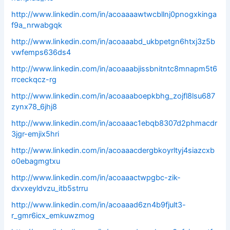
http://www.linkedin.com/in/acoaaaawtwcbllnj0pnogxkinga
f9a_nrwabgqk
http://www.linkedin.com/in/acoaaabd_ukbpetgn6htxj3z5b
vwfemps636ds4
http://www.linkedin.com/in/acoaaabjissbnitntc8mnapm5t6
rrceckqcz-rg
http://www.linkedin.com/in/acoaaaboepkbhg_zojfl8lsu687
zynx78_6jhj8
http://www.linkedin.com/in/acoaaac1ebqb8307d2phmacdr
3jgr-emjix5hri
http://www.linkedin.com/in/acoaaacdergbkoyrltyj4siazcxb
o0ebagmgtxu
http://www.linkedin.com/in/acoaaactwpgbc-zik-
dxvxeyldvzu_itb5strru
http://www.linkedin.com/in/acoaaad6zn4b9fjult3-
r_gmr6icx_emkuwzmog