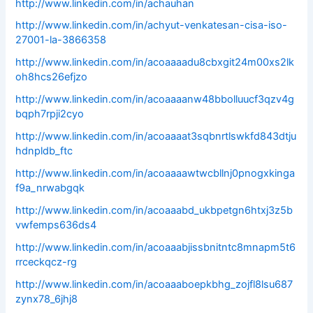
http://www.linkedin.com/in/achauhan
http://www.linkedin.com/in/achyut-venkatesan-cisa-iso-
27001-la-3866358
http://www.linkedin.com/in/acoaaaadu8cbxgit24m00xs2lk
oh8hcs26efjzo
http://www.linkedin.com/in/acoaaaanw48bbolluucf3qzv4g
bqph7rpji2cyo
http://www.linkedin.com/in/acoaaaat3sqbnrtlswkfd843dtju
hdnpldb_ftc
http://www.linkedin.com/in/acoaaaawtwcbllnj0pnogxkinga
f9a_nrwabgqk
http://www.linkedin.com/in/acoaaabd_ukbpetgn6htxj3z5b
vwfemps636ds4
http://www.linkedin.com/in/acoaaabjissbnitntc8mnapm5t6
rrceckqcz-rg
http://www.linkedin.com/in/acoaaaboepkbhg_zojfl8lsu687
zynx78_6jhj8