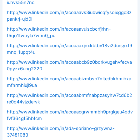
iuhvs55n7nc
http://www.linkedin.com/in/acoaaavs3iubwicqfysoixggc3z
pankrj-ujd0i
http://www.linkedin.com/in/acoaaavuiscbcrfjrhn-
f5qo1twoyla7whn0_pu
http://www.linkedin.com/in/acoaaaxjnxkbtbv18vi2dursyxf9
mnq_1upqt4u
http://www.linkedin.com/in/acoaabcb9z0bqrkvugehvfecva
0pyzx6ung2220
http://www.linkedin.com/in/acoaabizmbsb7nltedbkhmibxa
mfnrmhiujl9ua
http://www.linkedin.com/in/acoaabrmfnabpzasyhw7cd6b2
re0o44vjzdervk
http://www.linkedin.com/in/acoaacgrwmmbh9prglgeu4odv
fvf364gf5hbfcm
http://www.linkedin.com/in/ada-soriano-grzywna-
37481083