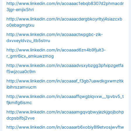
http://www.linkedin.com/in/acoaaac1ebqb8307d2phmacdr
3jgr-emjix5hri
http://www.linkedin.com/in/acoaaacdergbkoyrltyj4siazcxb
o0ebagmgtxu
http://www.linkedin.com/in/acoaaactwpgbc-zik-
dxvxeyldvzu_itb5strru
http://www.linkedin.com/in/acoaaad6zn4b9fjult3-
r_gmr6icx_emkuwzmog
http://www.linkedin.com/in/acoaaadvsxybzgg3pfxipzgetfa
f5wjzcua0c9m
http://www.linkedin.com/in/acoaaaf_f3gb7uawdkgxwmzltk
iblhrszamvucm
http://www.linkedin.com/in/acoaaaffqwgblqvxw__tpvbv5_t
fjkmifg6ismc
http://www.linkedin.com/in/acoaaamgqvqbwyjezkjgojbohp
dcpsbifbj2vve
http://www.linkedin.com/in/acoaaarb6xobiy8l9etvosjwvftw