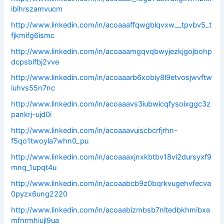
iblhrszamvucm
http://www.linkedin.com/in/acoaaaffqwgblqvxw__tpvbv5_t
fjkmifg6ismc
http://www.linkedin.com/in/acoaaamgqvqbwyjezkjgojbohp
dcpsbifbj2vve
http://www.linkedin.com/in/acoaaarb6xobiy8l9etvosjwvftw
iuhvs55n7nc
http://www.linkedin.com/in/acoaaavs3iubwicqfysoixggc3z
pankrj-ujd0i
http://www.linkedin.com/in/acoaaavuiscbcrfjrhn-
f5qo1twoyla7whn0_pu
http://www.linkedin.com/in/acoaaaxjnxkbtbv18vi2dursyxf9
mnq_1upqt4u
http://www.linkedin.com/in/acoaabcb9z0bqrkvugehvfecva
0pyzx6ung2220
http://www.linkedin.com/in/acoaabizmbsb7nltedbkhmibxa
mfnrmhiujl9ua