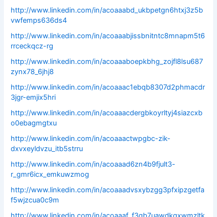
http://www.linkedin.com/in/acoaaabd_ukbpetgn6htxj3z5b
vwfemps636ds4
http://www.linkedin.com/in/acoaaabjissbnitntc8mnapm5t6
rrceckqcz-rg
http://www.linkedin.com/in/acoaaaboepkbhg_zojfl8lsu687
zynx78_6jhj8
http://www.linkedin.com/in/acoaaac1ebqb8307d2phmacdr
3jgr-emjix5hri
http://www.linkedin.com/in/acoaaacdergbkoyrltyj4siazcxb
o0ebagmgtxu
http://www.linkedin.com/in/acoaaactwpgbc-zik-
dxvxeyldvzu_itb5strru
http://www.linkedin.com/in/acoaaad6zn4b9fjult3-
r_gmr6icx_emkuwzmog
http://www.linkedin.com/in/acoaaadvsxybzgg3pfxipzgetfa
f5wjzcua0c9m
http://www.linkedin.com/in/acoaaaf_f3gb7uawdkgxwmzltk