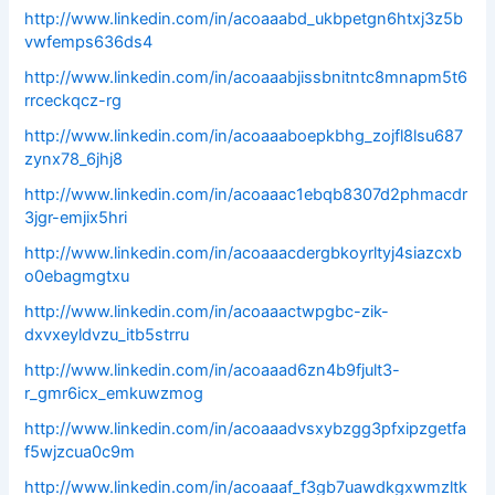
http://www.linkedin.com/in/acoaaabd_ukbpetgn6htxj3z5b
vwfemps636ds4
http://www.linkedin.com/in/acoaaabjissbnitntc8mnapm5t6
rrceckqcz-rg
http://www.linkedin.com/in/acoaaaboepkbhg_zojfl8lsu687
zynx78_6jhj8
http://www.linkedin.com/in/acoaaac1ebqb8307d2phmacdr
3jgr-emjix5hri
http://www.linkedin.com/in/acoaaacdergbkoyrltyj4siazcxb
o0ebagmgtxu
http://www.linkedin.com/in/acoaaactwpgbc-zik-
dxvxeyldvzu_itb5strru
http://www.linkedin.com/in/acoaaad6zn4b9fjult3-
r_gmr6icx_emkuwzmog
http://www.linkedin.com/in/acoaaadvsxybzgg3pfxipzgetfa
f5wjzcua0c9m
http://www.linkedin.com/in/acoaaaf_f3gb7uawdkgxwmzltk