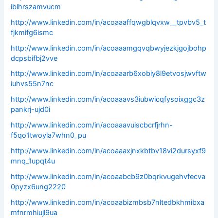
iblhrszamvucm
http://www.linkedin.com/in/acoaaaffqwgblqvxw__tpvbv5_t
fjkmifg6ismc
http://www.linkedin.com/in/acoaaamgqvqbwyjezkjgojbohp
dcpsbifbj2vve
http://www.linkedin.com/in/acoaaarb6xobiy8l9etvosjwvftw
iuhvs55n7nc
http://www.linkedin.com/in/acoaaavs3iubwicqfysoixggc3z
pankrj-ujd0i
http://www.linkedin.com/in/acoaaavuiscbcrfjrhn-
f5qo1twoyla7whn0_pu
http://www.linkedin.com/in/acoaaaxjnxkbtbv18vi2dursyxf9
mnq_1upqt4u
http://www.linkedin.com/in/acoaabcb9z0bqrkvugehvfecva
0pyzx6ung2220
http://www.linkedin.com/in/acoaabizmbsb7nltedbkhmibxa
mfnrmhiujl9ua