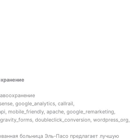
охранение
равоохранение
se, google_analytics, callrail,
i, mobile_friendly, apache, google_remarketing,
ravity_forms, doubleclick_conversion, wordpress_org,
рованная больница Эль-Пасо предлагает лучшую