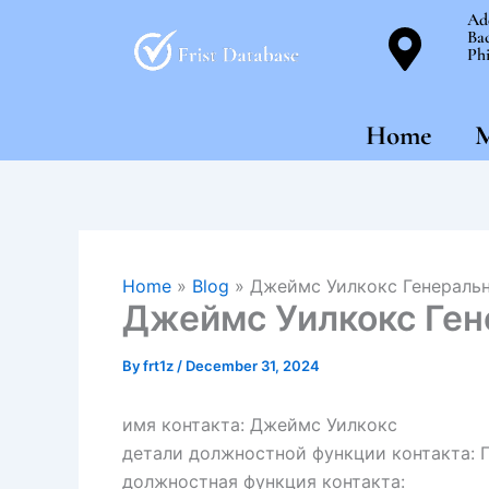
Skip
Ad
Bac
to
Phi
content
Home
M
Home
»
Blog
»
Джеймс Уилкокс Генераль
Джеймс Уилкокс Ген
By
frt1z
/
December 31, 2024
имя контакта: Джеймс Уилкокс
детали должностной функции контакта: 
должностная функция контакта: