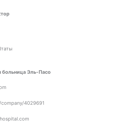
ктор
Штаты
я больница Эль-Пасо
com
om/company/4029691
hospital.com