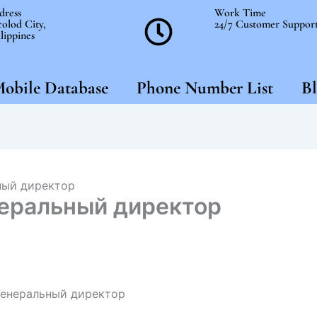
dress
Work Time
olod City,
24/7 Customer Suppor
lippines
obile Database
Phone Number List
Bl
ный директор
еральный директор
Генеральный директор