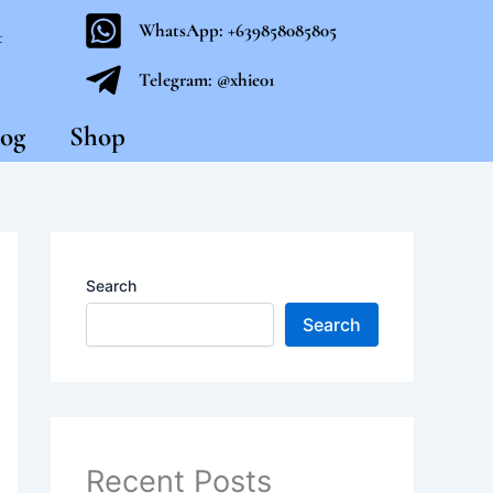
WhatsApp: +639858085805
t
Telegram: @xhie01
og
Shop
Search
Search
Recent Posts