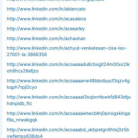
http://www.linkedin.com/in/ablancato
http://www.linkedin.com/in/acasalena
http://www.linkedin.com/in/aceearley
http://www.linkedin.com/in/achauhan
http://www.linkedin.com/in/achyut-venkatesan-cisa-iso-
27001-la-3866358
http://www.linkedin.com/in/acoaaaadu8cbxgit24m00xs2lk
oh8hcs26efjzo
http://www.linkedin.com/in/acoaaaanw48bbolluucf3qzv4g
bqph7rpji2cyo
http://www.linkedin.com/in/acoaaaat3sqbnrtlswkfd843dtju
hdnpldb_ftc
http://www.linkedin.com/in/acoaaaawtwcbllnj0pnogxkinga
f9a_nrwabgqk
http://www.linkedin.com/in/acoaaabd_ukbpetgn6htxj3z5b
vwfemps636ds4