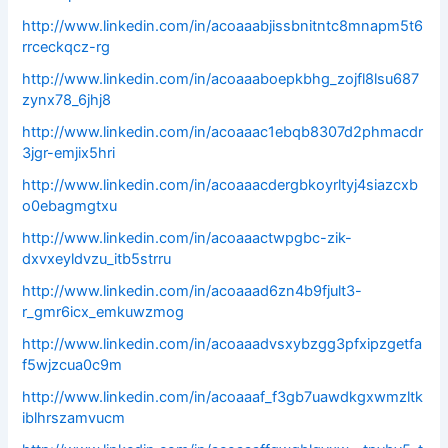
http://www.linkedin.com/in/acoaaabjissbnitntc8mnapm5t6
rrceckqcz-rg
http://www.linkedin.com/in/acoaaaboepkbhg_zojfl8lsu687
zynx78_6jhj8
http://www.linkedin.com/in/acoaaac1ebqb8307d2phmacdr
3jgr-emjix5hri
http://www.linkedin.com/in/acoaaacdergbkoyrltyj4siazcxb
o0ebagmgtxu
http://www.linkedin.com/in/acoaaactwpgbc-zik-
dxvxeyldvzu_itb5strru
http://www.linkedin.com/in/acoaaad6zn4b9fjult3-
r_gmr6icx_emkuwzmog
http://www.linkedin.com/in/acoaaadvsxybzgg3pfxipzgetfa
f5wjzcua0c9m
http://www.linkedin.com/in/acoaaaf_f3gb7uawdkgxwmzltk
iblhrszamvucm