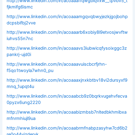
http://www.linkedin.com/in/acoaaaffqwgblqvxw__tpvbv5_t
fjkmifg6ismc
http://www.linkedin.com/in/acoaaamgqvqbwyjezkjgojbohp
dcpsbifbj2vve
http://www.linkedin.com/in/acoaaarb6xobiy8l9etvosjwvftw
iuhvs55n7nc
http://www.linkedin.com/in/acoaaavs3iubwicqfysoixggc3z
pankrj-ujd0i
http://www.linkedin.com/in/acoaaavuiscbcrfjrhn-
f5qo1twoyla7whn0_pu
http://www.linkedin.com/in/acoaaaxjnxkbtbv18vi2dursyxf9
mnq_1upqt4u
http://www.linkedin.com/in/acoaabcb9z0bqrkvugehvfecva
0pyzx6ung2220
http://www.linkedin.com/in/acoaabizmbsb7nltedbkhmibxa
mfnrmhiujl9ua
http://www.linkedin.com/in/acoaabrmfnabpzasyhw7cd6b2
re0o44vjzdervk