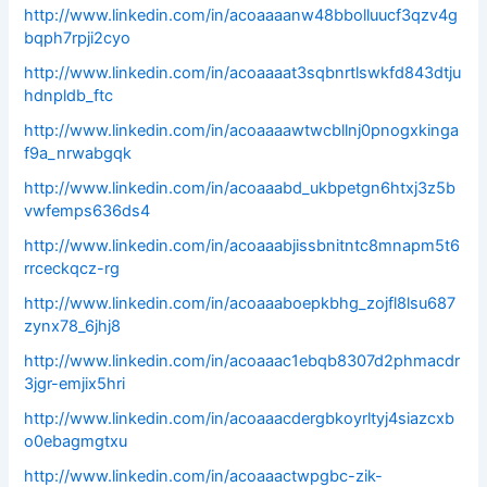
http://www.linkedin.com/in/acoaaaanw48bbolluucf3qzv4g
bqph7rpji2cyo
http://www.linkedin.com/in/acoaaaat3sqbnrtlswkfd843dtju
hdnpldb_ftc
http://www.linkedin.com/in/acoaaaawtwcbllnj0pnogxkinga
f9a_nrwabgqk
http://www.linkedin.com/in/acoaaabd_ukbpetgn6htxj3z5b
vwfemps636ds4
http://www.linkedin.com/in/acoaaabjissbnitntc8mnapm5t6
rrceckqcz-rg
http://www.linkedin.com/in/acoaaaboepkbhg_zojfl8lsu687
zynx78_6jhj8
http://www.linkedin.com/in/acoaaac1ebqb8307d2phmacdr
3jgr-emjix5hri
http://www.linkedin.com/in/acoaaacdergbkoyrltyj4siazcxb
o0ebagmgtxu
http://www.linkedin.com/in/acoaaactwpgbc-zik-