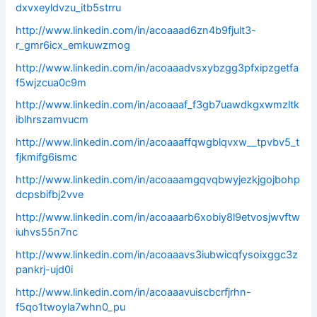
dxvxeyldvzu_itb5strru
http://www.linkedin.com/in/acoaaad6zn4b9fjult3-
r_gmr6icx_emkuwzmog
http://www.linkedin.com/in/acoaaadvsxybzgg3pfxipzgetfa
f5wjzcua0c9m
http://www.linkedin.com/in/acoaaaf_f3gb7uawdkgxwmzltk
iblhrszamvucm
http://www.linkedin.com/in/acoaaaffqwgblqvxw__tpvbv5_t
fjkmifg6ismc
http://www.linkedin.com/in/acoaaamgqvqbwyjezkjgojbohp
dcpsbifbj2vve
http://www.linkedin.com/in/acoaaarb6xobiy8l9etvosjwvftw
iuhvs55n7nc
http://www.linkedin.com/in/acoaaavs3iubwicqfysoixggc3z
pankrj-ujd0i
http://www.linkedin.com/in/acoaaavuiscbcrfjrhn-
f5qo1twoyla7whn0_pu