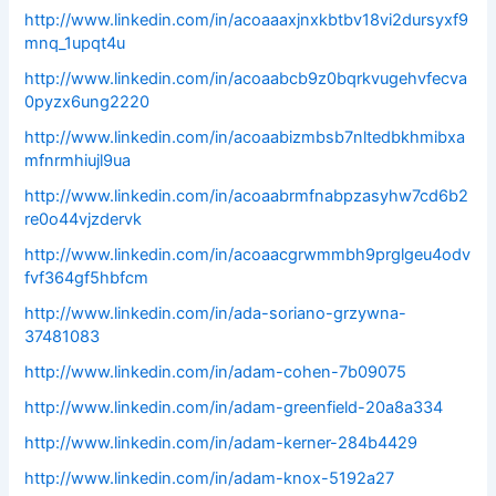
http://www.linkedin.com/in/acoaaaxjnxkbtbv18vi2dursyxf9
mnq_1upqt4u
http://www.linkedin.com/in/acoaabcb9z0bqrkvugehvfecva
0pyzx6ung2220
http://www.linkedin.com/in/acoaabizmbsb7nltedbkhmibxa
mfnrmhiujl9ua
http://www.linkedin.com/in/acoaabrmfnabpzasyhw7cd6b2
re0o44vjzdervk
http://www.linkedin.com/in/acoaacgrwmmbh9prglgeu4odv
fvf364gf5hbfcm
http://www.linkedin.com/in/ada-soriano-grzywna-
37481083
http://www.linkedin.com/in/adam-cohen-7b09075
http://www.linkedin.com/in/adam-greenfield-20a8a334
http://www.linkedin.com/in/adam-kerner-284b4429
http://www.linkedin.com/in/adam-knox-5192a27