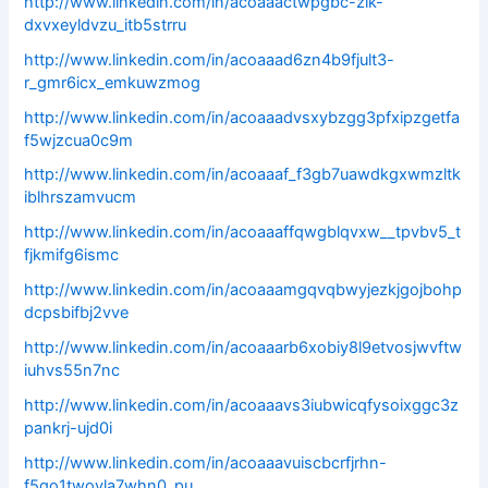
http://www.linkedin.com/in/acoaaactwpgbc-zik-
dxvxeyldvzu_itb5strru
http://www.linkedin.com/in/acoaaad6zn4b9fjult3-
r_gmr6icx_emkuwzmog
http://www.linkedin.com/in/acoaaadvsxybzgg3pfxipzgetfa
f5wjzcua0c9m
http://www.linkedin.com/in/acoaaaf_f3gb7uawdkgxwmzltk
iblhrszamvucm
http://www.linkedin.com/in/acoaaaffqwgblqvxw__tpvbv5_t
fjkmifg6ismc
http://www.linkedin.com/in/acoaaamgqvqbwyjezkjgojbohp
dcpsbifbj2vve
http://www.linkedin.com/in/acoaaarb6xobiy8l9etvosjwvftw
iuhvs55n7nc
http://www.linkedin.com/in/acoaaavs3iubwicqfysoixggc3z
pankrj-ujd0i
http://www.linkedin.com/in/acoaaavuiscbcrfjrhn-
f5qo1twoyla7whn0_pu