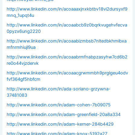
http://www.linkedin.com/in/acoaaaxjnxkbtbv18vi2dursyxf9
mnq_1upqt4u
http://www.linkedin.com/in/acoaabcb9z0bqrkvugehvfecva
0pyzx6ung2220
http://www.linkedin.com/in/acoaabizmbsb7nltedbkhmibxa
mfnrmhiujl9ua
http://www.linkedin.com/in/acoaabrmfnabpzasyhw7cd6b2
re0o44vjzdervk
http://www.linkedin.com/in/acoaacgrwmmbh9prglgeu4odv
fvf364gf5hbfcm
http://www.linkedin.com/in/ada-soriano-grzywna-
37481083
http://www.linkedin.com/in/adam-cohen-7b09075
http://www.linkedin.com/in/adam-greenfield-20a8a334
http://www.linkedin.com/in/adam-kerner-284b4429
http://www.linkedin.com/in/adam-knox-5192a27