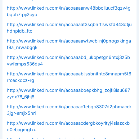
http://www.linkedin.com/in/acoaaaanw48bbolluucf3qzv4g
bqph7rpji2cyo
http://www.linkedin.com/in/acoaaaat3sqbnrtlswkfd843dtju
hdnpldb_ftc
http://www.linkedin.com/in/acoaaaawtwcbllnj0pnogxkinga
f9a_nrwabgqk
http://www.linkedin.com/in/acoaaabd_ukbpetgn6htxj3z5b
vwfemps636ds4
http://www.linkedin.com/in/acoaaabjissbnitntc8mnapm5t6
rrceckqcz-rg
http://www.linkedin.com/in/acoaaaboepkbhg_zojfl8lsu687
zynx78_6jhj8
http://www.linkedin.com/in/acoaaac1ebqb8307d2phmacdr
3jgr-emjix5hri
http://www.linkedin.com/in/acoaaacdergbkoyrltyj4siazcxb
o0ebagmgtxu