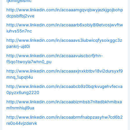
fjkmifg6ismc
http://www.linkedin.com/in/acoaaamgqvqbwyjezkjgojbohp
dcpsbifbj2vve
http://www.linkedin.com/in/acoaaarb6xobiy8l9etvosjwvftw
iuhvs55n7nc
http://www.linkedin.com/in/acoaaavs3iubwicqfysoixggc3z
pankrj-ujd0i
http://www.linkedin.com/in/acoaaavuiscbcrfjrhn-
f5qo1twoyla7whn0_pu
http://www.linkedin.com/in/acoaaaxjnxkbtbv18vi2dursyxf9
mnq_1upqt4u
http://www.linkedin.com/in/acoaabcb9z0bqrkvugehvfecva
0pyzx6ung2220
http://www.linkedin.com/in/acoaabizmbsb7nltedbkhmibxa
mfnrmhiujl9ua
http://www.linkedin.com/in/acoaabrmfnabpzasyhw7cd6b2
re0o44vjzdervk