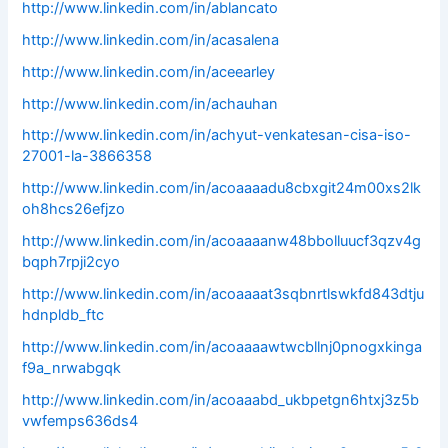
http://www.linkedin.com/in/ablancato
http://www.linkedin.com/in/acasalena
http://www.linkedin.com/in/aceearley
http://www.linkedin.com/in/achauhan
http://www.linkedin.com/in/achyut-venkatesan-cisa-iso-
27001-la-3866358
http://www.linkedin.com/in/acoaaaadu8cbxgit24m00xs2lk
oh8hcs26efjzo
http://www.linkedin.com/in/acoaaaanw48bbolluucf3qzv4g
bqph7rpji2cyo
http://www.linkedin.com/in/acoaaaat3sqbnrtlswkfd843dtju
hdnpldb_ftc
http://www.linkedin.com/in/acoaaaawtwcbllnj0pnogxkinga
f9a_nrwabgqk
http://www.linkedin.com/in/acoaaabd_ukbpetgn6htxj3z5b
vwfemps636ds4