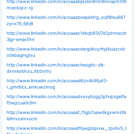
http://www.linkedin.com/in/acoaaabjissbnitntc8mnapm5t6
rrceckqcz-rg
http://www.linkedin.com/in/acoaaaboepkbhg_zojfl8lsu687
zynx78_6jhj8
http://www.linkedin.com/in/acoaaac1ebqb8307d2phmacdr
3jgr-emjix5hri
http://www.linkedin.com/in/acoaaacdergbkoyrltyj4siazcxb
o0ebagmgtxu
http://www.linkedin.com/in/acoaaactwpgbc-zik-
dxvxeyldvzu_itb5strru
http://www.linkedin.com/in/acoaaad6zn4b9fjult3-
r_gmr6icx_emkuwzmog
http://www.linkedin.com/in/acoaaadvsxybzgg3pfxipzgetfa
f5wjzcua0c9m
http://www.linkedin.com/in/acoaaaf_f3gb7uawdkgxwmzltk
iblhrszamvucm
http://www.linkedin.com/in/acoaaaffqwgblqvxw__tpvbv5_t