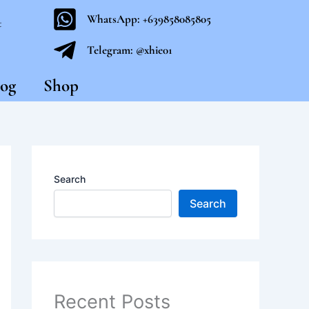
WhatsApp: +639858085805
t
Telegram: @xhie01
og
Shop
Search
Search
Recent Posts