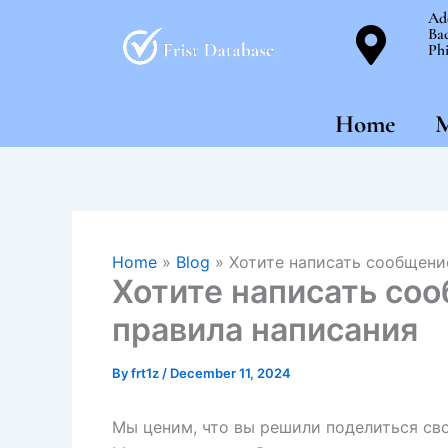
Skip
Ad
Bac
to
Phi
content
Home
M
Home
»
Blog
»
Хотите написать сообщение
Хотите написать соо
правила написания
By
frt1z
/
December 11, 2024
Мы ценим, что вы решили поделиться св