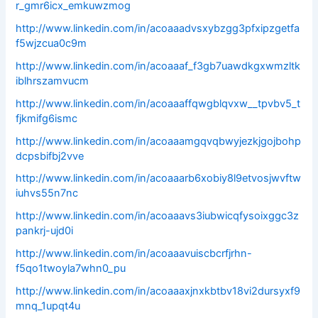
r_gmr6icx_emkuwzmog
http://www.linkedin.com/in/acoaaadvsxybzgg3pfxipzgetfa
f5wjzcua0c9m
http://www.linkedin.com/in/acoaaaf_f3gb7uawdkgxwmzltk
iblhrszamvucm
http://www.linkedin.com/in/acoaaaffqwgblqvxw__tpvbv5_t
fjkmifg6ismc
http://www.linkedin.com/in/acoaaamgqvqbwyjezkjgojbohp
dcpsbifbj2vve
http://www.linkedin.com/in/acoaaarb6xobiy8l9etvosjwvftw
iuhvs55n7nc
http://www.linkedin.com/in/acoaaavs3iubwicqfysoixggc3z
pankrj-ujd0i
http://www.linkedin.com/in/acoaaavuiscbcrfjrhn-
f5qo1twoyla7whn0_pu
http://www.linkedin.com/in/acoaaaxjnxkbtbv18vi2dursyxf9
mnq_1upqt4u