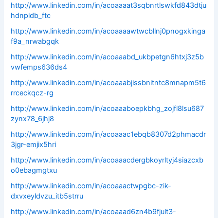
http://www.linkedin.com/in/acoaaaat3sqbnrtlswkfd843dtju
hdnpldb_ftc
http://www.linkedin.com/in/acoaaaawtwcbllnj0pnogxkinga
f9a_nrwabgqk
http://www.linkedin.com/in/acoaaabd_ukbpetgn6htxj3z5b
vwfemps636ds4
http://www.linkedin.com/in/acoaaabjissbnitntc8mnapm5t6
rrceckqcz-rg
http://www.linkedin.com/in/acoaaaboepkbhg_zojfl8lsu687
zynx78_6jhj8
http://www.linkedin.com/in/acoaaac1ebqb8307d2phmacdr
3jgr-emjix5hri
http://www.linkedin.com/in/acoaaacdergbkoyrltyj4siazcxb
o0ebagmgtxu
http://www.linkedin.com/in/acoaaactwpgbc-zik-
dxvxeyldvzu_itb5strru
http://www.linkedin.com/in/acoaaad6zn4b9fjult3-