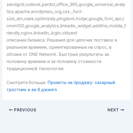
sendgrid,outlook,pardot,office_365,google_universal_analy
tics,apache,wordpress_org,css:_font-
size_em,olark,optimizely,pingdom,hotjar,google_font_api,c
omm100,google_analytics,linkedin_widget,addthis,mobile_f
riendly,nginx,linkedin_login,vidyard
описание бизнеса: Решения для цепочек поставок в
реальном времени, ориентированные на спрос, в
облаке от ONE Network. Быстрые результаты за
половину времени и за половину стоимости
традиционной технологии.
Смотрите больше:
Проекты на продажу: сахарный
тростник и ее 6 джингл
PREVIOUS
NEXT