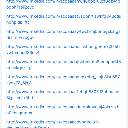
http://www.linkedin.com/in/acoaaaanw48bbolluucf3qzv4g
bqph7rpji2cyo
http://www.linkedin.com/in/acoaaaat3sqbnrtlswkfd843dtju
hdnpldb_ftc
http://www.linkedin.com/in/acoaaaawtwcbllnj0pnogxkinga
f9a_nrwabgqk
http://www.linkedin.com/in/acoaaabd_ukbpetgn6htxj3z5b
vwfemps636ds4
http://www.linkedin.com/in/acoaaabjissbnitntc8mnapm5t6
rrceckqcz-rg
http://www.linkedin.com/in/acoaaaboepkbhg_zojfl8lsu687
zynx78_6jhj8
http://www.linkedin.com/in/acoaaac1ebqb8307d2phmacdr
3jgr-emjix5hri
http://www.linkedin.com/in/acoaaacdergbkoyrltyj4siazcxb
o0ebagmgtxu
http://www.linkedin.com/in/acoaaactwpgbc-zik-