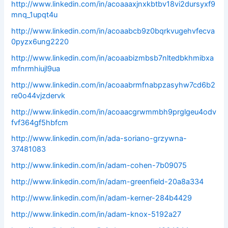
http://www.linkedin.com/in/acoaaaxjnxkbtbv18vi2dursyxf9
mnq_1upqt4u
http://www.linkedin.com/in/acoaabcb9z0bqrkvugehvfecva
0pyzx6ung2220
http://www.linkedin.com/in/acoaabizmbsb7nltedbkhmibxa
mfnrmhiujl9ua
http://www.linkedin.com/in/acoaabrmfnabpzasyhw7cd6b2
re0o44vjzdervk
http://www.linkedin.com/in/acoaacgrwmmbh9prglgeu4odv
fvf364gf5hbfcm
http://www.linkedin.com/in/ada-soriano-grzywna-
37481083
http://www.linkedin.com/in/adam-cohen-7b09075
http://www.linkedin.com/in/adam-greenfield-20a8a334
http://www.linkedin.com/in/adam-kerner-284b4429
http://www.linkedin.com/in/adam-knox-5192a27