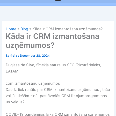
Home
»
Blog
»
Kāda ir CRM izmantošana uzņēmumos?
Kāda ir CRM izmantošana
uzņēmumos?
By
frt1z
/
December 28, 2024
Duglass da Silva, tīmekļa satura un SEO līdzstrādnieks,
LATAM
com izmantošanu uzņēmumos
Daudz tiek runāts par CRM izmantošanu uzņēmumos , taču
vai jūs tiešām zināt pastāvošās CRM lietojumprogrammas
un veidus?
COVID-19 pandēmijas laikā CRM izmantošana uzņēmumos