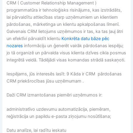
CRM ( Customer Relationship Management )
programmatūra ir tehnoloģisks risinājums, kas izstrādāts,
lai pārvaldītu attiecības starp uzņēmumiem un klientiem
pārdošanas, mārketinga un klientu apkalpošanas līmenī.
Galvenais CRM lietojums uzņēmumos ir tas, ka tas ļauj ātri
un efektīvi pārvaldīt klientu
Konkrēta datu bāze pēc
nozares
informāciju un ģenerēt vairāk pārdošanas iespēju;
jo tā organizē un pārvalda visus klienta dzīves cikla posmus
integrētā veidā. Tādējādi visas komandas strādā saskaņoti.
Iespējams, jūs interesēs lasīt: 9 Kāda ir CRM pārdošanas
CRM priekšrocības jūsu uzņēmumam .
Daži CRM izmantošanas piemēri uzņēmumos ir:
administratīvo uzdevumu automatizācija, piemēram,
reģistrācija un papildu e-pasta ziņojumu nosūtīšana;
Datu analīze, lai radītu ieskatu