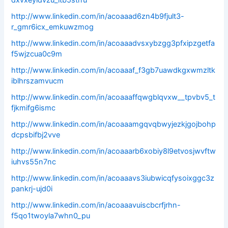
dxvxeyldvzu_itb5strru
http://www.linkedin.com/in/acoaaad6zn4b9fjult3-
r_gmr6icx_emkuwzmog
http://www.linkedin.com/in/acoaaadvsxybzgg3pfxipzgetfa
f5wjzcua0c9m
http://www.linkedin.com/in/acoaaaf_f3gb7uawdkgxwmzltk
iblhrszamvucm
http://www.linkedin.com/in/acoaaaffqwgblqvxw__tpvbv5_t
fjkmifg6ismc
http://www.linkedin.com/in/acoaaamgqvqbwyjezkjgojbohp
dcpsbifbj2vve
http://www.linkedin.com/in/acoaaarb6xobiy8l9etvosjwvftw
iuhvs55n7nc
http://www.linkedin.com/in/acoaaavs3iubwicqfysoixggc3z
pankrj-ujd0i
http://www.linkedin.com/in/acoaaavuiscbcrfjrhn-
f5qo1twoyla7whn0_pu