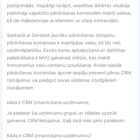
pastiprinājās. Vispārīgi runājot, veselības ārkārtas situācija
paātrināja vajadzību pārdošanas komandām mainīt veidus,
kā tās mijiedarbojas ar klientiem un starp komandām.
Saskaņā ar Zendesk jaunāko pārdošanas ziņojumu
pārdošanas komandas ir mainījušas veidu, kā tās veic
uzņēmējdarbību. Esošo kontu apkalpošana un darbības
palielināšana ir MVU galvenais mērķis, kas meklē
instrumentus savu centienu uzturēšanai. Arvien biežāk
pārdošanas komandas apsver iespēju pieņemt pilnus CRM
risinājumus vai pielāgot savas sistēmas izturīgākiem
risinājumiem.
kāda ir CRM izmantošana uzņēmumos;
Ja piederat šai uzņēmumu grupai un vēlaties uzzināt
galvenos CRM lietojumus, šajā ziņā mēs jums pateiksim:
Kāda ir CRM izmantošana uzņēmumos?